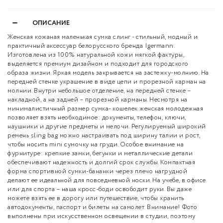
ОПИСАНИЕ
Женская кожаная маленькая сумка слинг - стильный, модный и
практичный аксессуар белорусского бренда Igermann.
Изготовлена из 100% натуральной кожи мягкой фактуры,
выделяется премиум дизайном и подходит для городского
образа жизни. Яркая модель закрывается на застежку-молнию. На
передней стенке украшение в виде цепи и прорезной карман на
молнии. Внутри небольшое отделение, на передней стенке –
накладной, а на задней – прорезной карманы. Несмотря на
минималистичный размер сумка- кошелек женская молодежная
позволяет взять необходимое: документы, телефон, ключи,
наушники и другие предметы и мелочи. Регулируемый широкий
ремень sling bag можно настраивать под ширину талии и рост,
чтобы носить mini сумочку на груди. Особое внимание на
фурнитуре: крепкие замки, бегунки и металлические детали
обеспечивают надежность и долгий срок службы. Компактная
форма спортивной сумки-бананки через плечо нагрудной
делают ее идеальной для повседневной носки. На учебе, в офисе
или для спорта – наша кросс-боди освободит руки. Вы даже
можете взять ее в дорогу или путешествие, чтобы хранить
автодокументы, паспорт и билеты на самолет. Внимание! Фото
выполнены при искусственном освещении в студии, поэтому