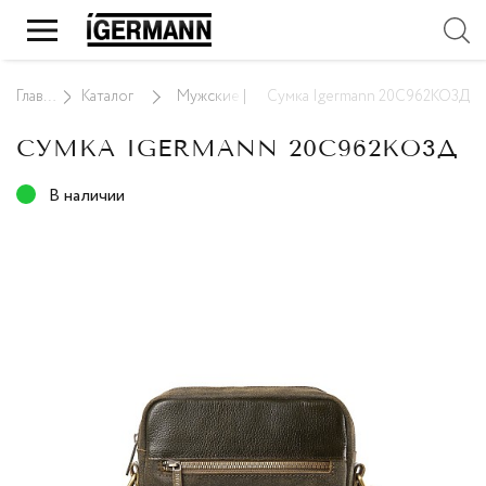
Главная
Каталог
Мужские кожаные сумки
Сумка Igermann 20С962КО3Д
СУМКА IGERMANN 20С962КО3Д
В наличии