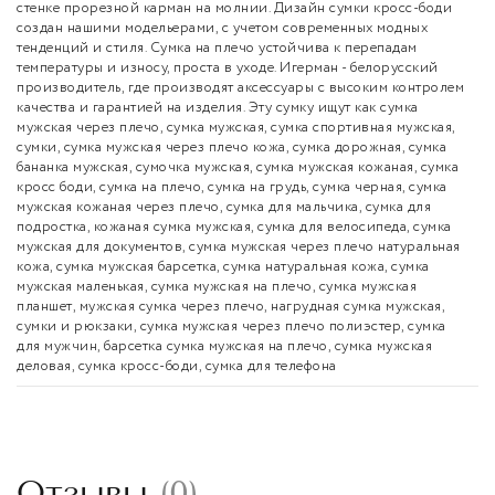
стенке прорезной карман на молнии. Дизайн сумки кросс-боди
создан нашими модельерами, с учетом современных модных
тенденций и стиля. Сумка на плечо устойчива к перепадам
температуры и износу, проста в уходе. Игерман - белорусский
производитель, где производят аксессуары с высоким контролем
качества и гарантией на изделия. Эту сумку ищут как сумка
мужская через плечо, сумка мужская, сумка спортивная мужская,
сумки, сумка мужская через плечо кожа, сумка дорожная, сумка
бананка мужская, сумочка мужская, сумка мужская кожаная, сумка
кросс боди, сумка на плечо, сумка на грудь, сумка черная, сумка
мужская кожаная через плечо, сумка для мальчика, сумка для
подростка, кожаная сумка мужская, сумка для велосипеда, сумка
мужская для документов, сумка мужская через плечо натуральная
кожа, сумка мужская барсетка, сумка натуральная кожа, сумка
мужская маленькая, сумка мужская на плечо, сумка мужская
планшет, мужская сумка через плечо, нагрудная сумка мужская,
сумки и рюкзаки, сумка мужская через плечо полиэстер, сумка
для мужчин, барсетка сумка мужская на плечо, сумка мужская
деловая, сумка кросс-боди, сумка для телефона
Отзывы
(
0
)